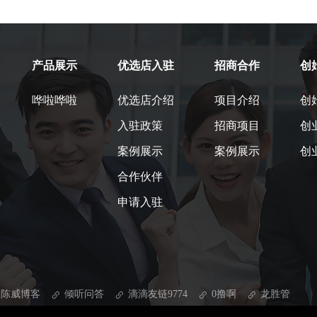
产品展示
优选店入驻
招商合作
创
哗啦哗啦
优选店介绍
项目介绍
创
入驻政策
招商项目
创
案例展示
案例展示
创
合作伙伴
申请入驻
陈威博客
倾听问答
滴滴友链9774
0撸啊
龙胜管