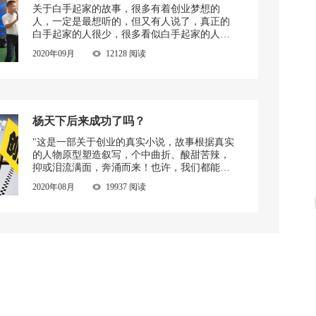
关于白手起家的故事，很多有着创业梦想的
人，一定是最想听的，但又有人说了，真正的
白手起家的人很少，很多看似白手起家的人，
其实并不是真正的白手起家。而今天，我们将
2020年09月
12128 阅读
为你分享的故事主人翁，他的创业经历绝对称
得上白手起家，仅靠36元独闯北京，不到8个月
创造几千万的利润，并创立了自己的互联网公
司。这位主人翁就是天下互生（深圳）技术有
限公司的创始人——杨天下。
杨天下后来成功了吗？
"这是一部关于创业的真实小说，故事根据真实
的人物原型塑造叙写，个中曲折、酸甜苦辣，
抑或泪流满面，奔涌而来！也许，我们都能在
其中找到另一个自己， 在生活和现实中摸爬滚
2020年08月
19937 阅读
打、匍匐前行......."