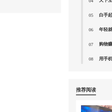
天下互生庞
04
和现实中摸爬滚打、匍匐前行......."
白手
05
年轻就要醒
06
购物
07
用手机一
08
推荐阅读