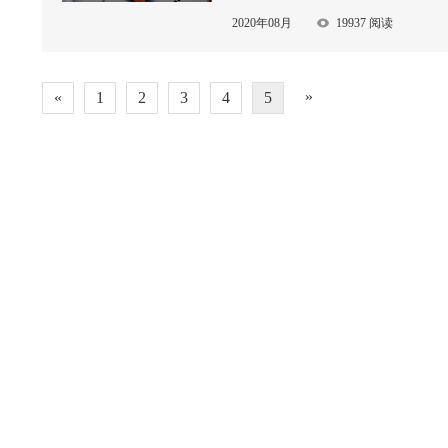
找到另一个自己， 在生活
2020年08月
19937 阅读
»
«
1
2
3
4
5