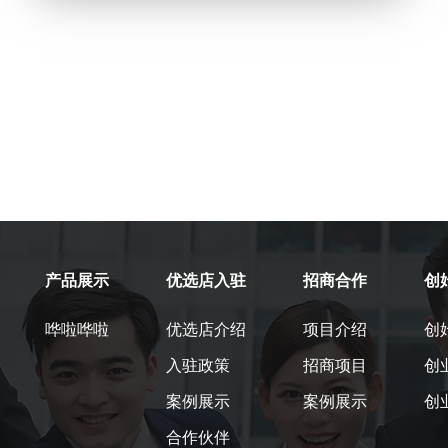
产品展示
优选店入驻
招商合作
创
哗啦哗啦
优选店介绍
项目介绍
创
入驻政策
招商项目
创
案例展示
案例展示
创
合作伙伴